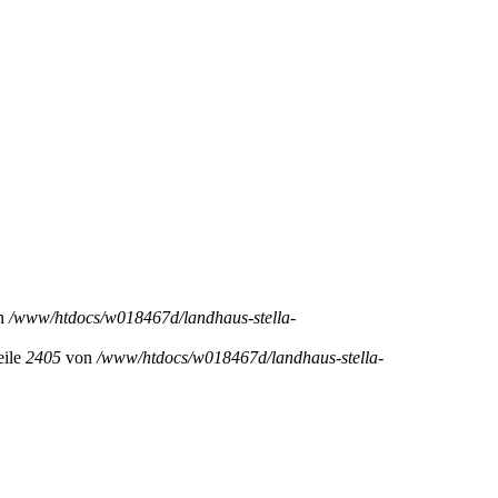
n
/www/htdocs/w018467d/landhaus-stella-
eile
2405
von
/www/htdocs/w018467d/landhaus-stella-