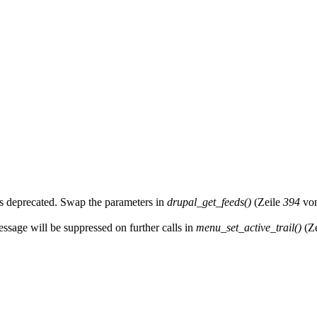
y is deprecated. Swap the parameters in
drupal_get_feeds()
(Zeile
394
vo
essage will be suppressed on further calls in
menu_set_active_trail()
(Z