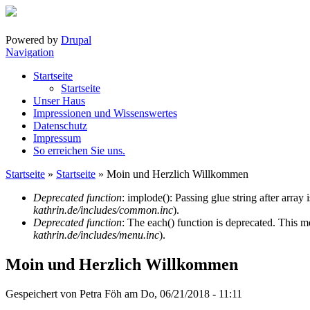
Direkt zum Inhalt
Powered by
Drupal
Navigation
Startseite
Startseite
Unser Haus
Impressionen und Wissenswertes
Datenschutz
Impressum
So erreichen Sie uns.
Startseite
»
Startseite
» Moin und Herzlich Willkommen
Sie sind hier
Deprecated function
: implode(): Passing glue string after arra
kathrin.de/includes/common.inc
).
Fehlermeldung
Deprecated function
: The each() function is deprecated. This m
kathrin.de/includes/menu.inc
).
Moin und Herzlich Willkommen
Gespeichert von
Petra Föh
am Do, 06/21/2018 - 11:11